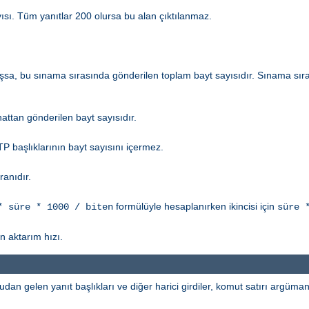
yısı. Tüm yanıtlar 200 olursa bu alan çıktılanmaz.
ışsa, bu sınama sırasında gönderilen toplam bayt sayısıdır. Sınama sı
attan gönderilen bayt sayısıdır.
P başlıklarının bayt sayısını içermez.
ranıdır.
formülüyle hesaplanırken ikincisi için
* süre * 1000 / biten
süre 
 aktarım hızı.
udan gelen yanıt başlıkları ve diğer harici girdiler, komut satırı argümanla