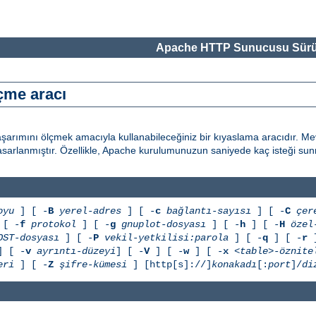
Apache HTTP Sunucusu Sürü
çme aracı
arımını ölçmek amacıyla kullanabileceğiniz bir kıyaslama aracıdır. 
n tasarlanmıştır. Özellikle, Apache kurulumunuzun saniyede kaç isteği s
oyu
] [ -
B
yerel-adres
] [ -
c
bağlantı-sayısı
] [ -
C
çer
[ -
f
protokol
] [ -
g
gnuplot-dosyası
] [ -
h
] [ -
H
özel
OST-dosyası
] [ -
P
vekil-yetkilisi:parola
] [ -
q
] [ -
r
]
 [ -
v
ayrıntı-düzeyi
] [ -
V
] [ -
w
] [ -
x
<table>-öznite
eri
] [ -
Z
şifre-kümesi
] [http[s]://]
konakadı
[:
port
]/
di