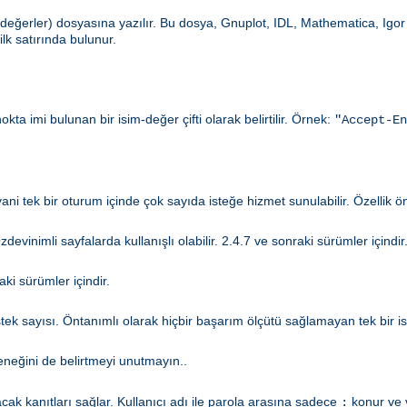
değerler) dosyasına yazılır. Bu dosya, Gnuplot, IDL, Mathematica, Igor 
ilk satırında bulunur.
nokta imi bulunan bir isim-değer çifti olarak belirtilir. Örnek:
"Accept-En
 yani tek bir oturum içinde çok sayıda isteğe hizmet sunulabilir. Özellik ö
evinimli sayfalarda kullanışlı olabilir. 2.4.7 ve sonraki sürümler içindir
aki sürümler içindir.
 sayısı. Öntanımlı olarak hiçbir başarım ölçütü sağlamayan tek bir ist
neğini de belirtmeyi unutmayın..
k kanıtları sağlar. Kullanıcı adı ile parola arasına sadece
konur ve v
: