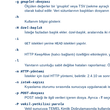
-g
gnuplot-dosyası
Ölçülen değerler bir 'gnuplot' veya TSV (sekme ayraçlı 
olarak kabul edilir. Veri sütunlarının başlıkları dosyanın 
-h
Kullanım bilgisi gösterir.
-H
özel-başlık
İsteğe fazladan başlık ekler.
özel-başlık
, aralarında iki 
-i
istekleri yerine
istekleri yapılır.
GET
HEAD
-k
HTTP KeepAlive (kalıcı bağlantı) özelliğini etkinleştirir,
-l
Yanıtarın uzunluğu sabit değilse hataları raporlamaz. Özd
-m
HTTP-yöntemi
İstekler için özel HTTP yöntemi, belirtilir. 2.4.10 ve sonr
-n
istek-sayısı
Kıyaslama oturumu sırasında sunucuya uygulanacak istek
-p
POST-dosyası
POST isteği ile ilgili verileri içeren dosya. Ayrıca
seçe
-T
-P
vekil-yetkilisi
:
parola
Vekil sunucuya TEMEL Kimlik Doğrulamasında kullanılaca