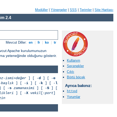
Modüller
|
Yönergeler
|
SSS
|
Terimler
|
Site Haritası
m 2.4
Mevcut Diller:
en
|
fr
|
ko
|
tr
Mevcut Apache kurulumunuzun
unma yeteneğinde olduğunu gösterir.
Kullanım
Seçenekler
Çıktı
Börtü böcek
ez-ismi=değer
] [ -
d
] [ -
e
-başlık
] [ -
i
] [ -
k
] [ -
l
Ayrıca bakınız:
 [ -
s
zamanasimi
] [ -
S
] [
httpd
likleri
] [ -
X
vekil
[:
port
]
Yorumlar
zin