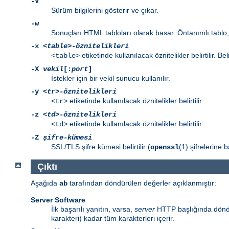
-V
Sürüm bilgilerini gösterir ve çıkar.
-w
Sonuçları HTML tabloları olarak basar. Öntanımlı tablo, 
-x
<table>-öznitelikleri
etiketinde kullanılacak öznitelikler belirtilir. Bel
<table>
-X
vekil
[:
port
]
İstekler için bir vekil sunucu kullanılır.
-y
<tr>-öznitelikleri
etiketinde kullanılacak öznitelikler belirtilir.
<tr>
-z
<td>-öznitelikleri
etiketinde kullanılacak öznitelikler belirtilir.
<td>
-Z
şifre-kümesi
SSL/TLS şifre kümesi belirtilir (
(1) şifrelerine b
openssl
Çıktı
Aşağıda
tarafından döndürülen değerler açıklanmıştır:
ab
Server Software
İlk başarılı yanıtın, varsa,
server
HTTP başlığında döndür
karakteri) kadar tüm karakterleri içerir.