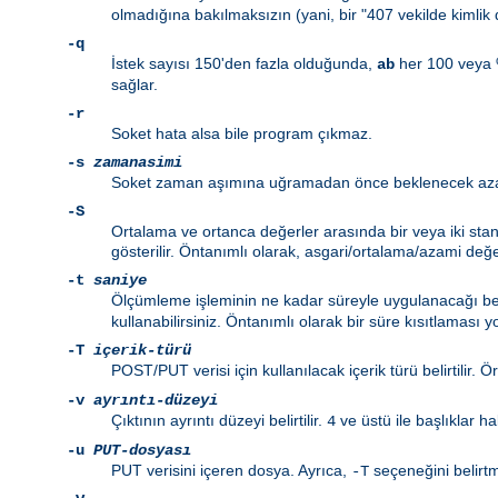
olmadığına bakılmaksızın (yani, bir "407 vekilde kimli
-q
İstek sayısı 150'den fazla olduğunda,
her 100 veya %1
ab
sağlar.
-r
Soket hata alsa bile program çıkmaz.
-s
zamanasimi
Soket zaman aşımına uğramadan önce beklenecek azami s
-S
Ortalama ve ortanca değerler arasında bir veya iki sta
gösterilir. Öntanımlı olarak, asgari/ortalama/azami değer
-t
saniye
Ölçümleme işleminin ne kadar süreyle uygulanacağı belir
kullanabilirsiniz. Öntanımlı olarak bir süre kısıtlaması y
-T
içerik-türü
POST/PUT verisi için kullanılacak içerik türü belirtilir. 
-v
ayrıntı-düzeyi
Çıktının ayrıntı düzeyi belirtilir.
ve üstü ile başlıklar ha
4
-u
PUT-dosyası
PUT verisini içeren dosya. Ayrıca,
seçeneğini belirt
-T