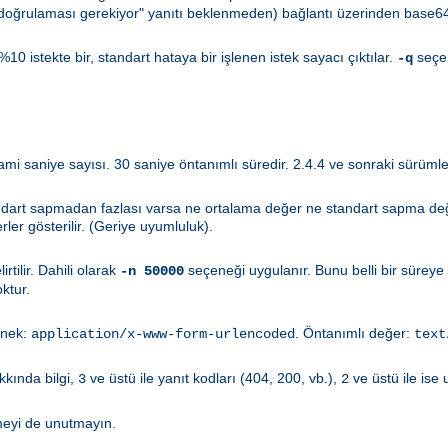
k doğrulaması gerekiyor" yanıtı beklenmeden) bağlantı üzerinden base64
0 istekte bir, standart hataya bir işlenen istek sayacı çıktılar.
seçen
-q
aniye sayısı. 30 saniye öntanımlı süredir. 2.4.4 ve sonraki sürümler 
ndart sapmadan fazlası varsa ne ortalama değer ne standart sapma değer
ler gösterilir. (Geriye uyumluluk).
tilir. Dahili olarak
seçeneği uygulanır. Bunu belli bir süre
-n 50000
oktur.
Örnek:
. Öntanımlı değer:
application/x-www-form-urlencoded
text
kkında bilgi,
ve üstü ile yanıt kodları (404, 200, vb.),
ve üstü ile ise uy
3
2
meyi de unutmayın.