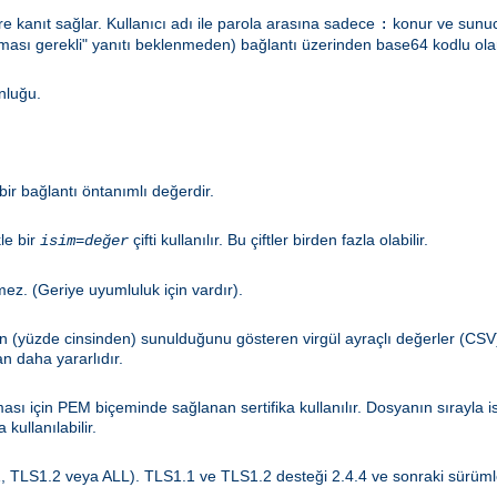
kanıt sağlar. Kullanıcı adı ile parola arasına sadece
konur ve sunuc
:
aması gerekli" yanıtı beklenmeden) bağlantı üzerinden base64 kodlu ola
nluğu.
ir bağlantı öntanımlı değerdir.
le bir
çifti kullanılır. Bu çiftler birden fazla olabilir.
isim=değer
mez. (Geriye uyumluluk için vardır).
n (yüzde cinsinden) sunulduğunu gösteren virgül ayraçlı değerler (CSV)
n daha yararlıdır.
sı için PEM biçeminde sağlanan sertifika kullanılır. Dosyanın sırayla iste
kullanılabilir.
, TLS1.2 veya ALL). TLS1.1 ve TLS1.2 desteği 2.4.4 ve sonraki sürümler