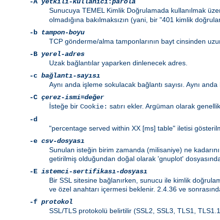
-A
yetkili-kullanıcı
:
parola
Sunucuya TEMEL Kimlik Doğrulamada kullanılmak üzere 
olmadığına bakılmaksızın (yani, bir "401 kimlik doğrul
-b
tampon-boyu
TCP gönderme/alma tamponlarının bayt cinsinden uzu
-B
yerel-adres
Uzak bağlantılar yaparken dinlenecek adres.
-c
bağlantı-sayısı
Aynı anda işleme sokulacak bağlantı sayısı. Aynı anda b
-C
çerez-ismi
=
değer
İsteğe bir
satırı ekler. Argüman olarak genellik
Cookie:
-d
"percentage served within XX [ms] table" iletisi gösteril
-e
csv-dosyası
Sunulan isteğin birim zamanda (milisaniye) ne kadarını
getirilmiş olduğundan doğal olarak 'gnuplot' dosyasında
-E
istemci-sertifikası-dosyası
Bir SSL sitesine bağlanırken, sunucu ile kimlik doğrulama
ve özel anahtarı içermesi beklenir. 2.4.36 ve sonrasında 
-f
protokol
SSL/TLS protokolü belirtilir (SSL2, SSL3, TLS1, TLS1.1