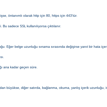
şse, öntanımlı olarak http için 80, https için 443'tür.
. Bu sadece SSL kullanılıyorsa çıktılanır.
ğu. Eğer belge uzunluğu sınama sırasında değişirse yanıt bir hata içere
sı.
dığı ana kadar geçen süre.
fırdan büyükse, diğer satırda, bağlanma, okuma, yanlış içerik uzunluğu, is