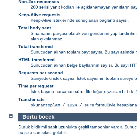
Non-2xx responses
200 serisi yanıt kodları ile açıklanamayan yanıtların sa
Keep-Alive requests
Keep-Alive isteklerinde sonuçlanan bağlantı sayısı.
Total body sent
Sınamanın parçası olarak veri gönderimi yapılandırılm
alan çıktılanmaz.
Total transferred
Sunucudan alınan toplam bayt sayısı. Bu sayı aslında h
HTML transferred
Sunucudan alınan belge baytlarının sayısı. Bu sayı HTT
Requests per second
Saniyedeki istek sayısı. İstek sayısının toplam süreye o
Time per request
İstek başına harcanan süre. İlk değer
eşzamanlılık 
Transfer rate
formülüyle hesaplanan
okunantoplam / 1024 / süre
Börtü böcek
Duruk bildirimli sabit uzunlukta çeşitli tamponlar vardır. Sunuc
bu size can sıkıcı gelebilir.