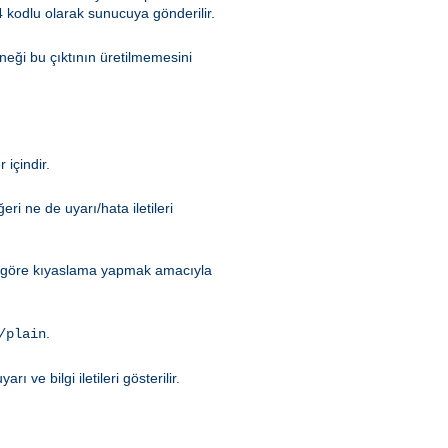
 kodlu olarak sunucuya gönderilir.
eği bu çıktının üretilmemesini
içindir.
i ne de uyarı/hata iletileri
ye göre kıyaslama yapmak amacıyla
.
/plain
arı ve bilgi iletileri gösterilir.