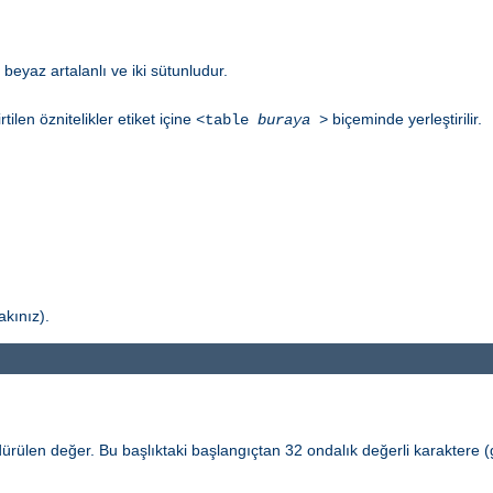
beyaz artalanlı ve iki sütunludur.
irtilen öznitelikler etiket içine
biçeminde yerleştirilir.
<table
buraya
>
akınız).
ülen değer. Bu başlıktaki başlangıçtan 32 ondalık değerli karaktere (