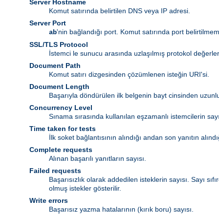
Server Hostname
Komut satırında belirtilen DNS veya IP adresi.
Server Port
'nin bağlandığı port. Komut satırında port belirtilmemi
ab
SSL/TLS Protocol
İstemci le sunucu arasında uzlaşılmış protokol değerleri
Document Path
Komut satırı dizgesinden çözümlenen isteğin URI'si.
Document Length
Başarıyla döndürülen ilk belgenin bayt cinsinden uzunlu
Concurrency Level
Sınama sırasında kullanılan eşzamanlı istemcilerin sayı
Time taken for tests
İlk soket bağlantısının alındığı andan son yanıtın alın
Complete requests
Alınan başarılı yanıtların sayısı.
Failed requests
Başarısızlık olarak addedilen isteklerin sayısı. Sayı sı
olmuş istekler gösterilir.
Write errors
Başarısız yazma hatalarının (kırık boru) sayısı.