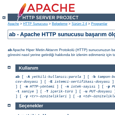
Apache
>
HTTP Sunucusu
>
Belgeleme
>
Sürüm 2.4
>
Programlar
ab - Apache HTTP sunucusu başarım öl
Apache Hiper Metin Aktarım Protokolü (HTTP) sunucunuzun baş
ab
görevini nasıl yerine getirdiği hakkında bir izlenim edinmeniz içi
Kullanım
ab
[ -
A
yetkili-kullanıcı:parola
] [ -
b
tampon-b
csv-dosyası
] [ -
E
istemci-sertifikası-dosyası
] 
] [ -
m
HTTP-yöntemi
] [ -
n
istek-sayısı
] [ -
p
P
-
t
saniye
] [ -
T
içerik-türü
] [ -
u
PUT-dosyası
]
] [ -
y
<tr>-öznitelikleri
] [ -
z
<td>-öznitelikl
Seçenekler