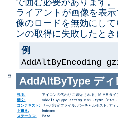
で囲む必要があります。
ライアントが画像を表示
像のロードを無効にして
ンの取得に失敗したとき
例
AddAltByEncoding gz
AddAltByType
ディ
説明:
アイコンの代わりに 表示される、MIME タ
構文:
AddAltByType
string
MIME-type
[
MIME-
コンテキスト:
サーバ設定ファイル, バーチャルホスト, ディレクトリ
上書き:
Indexes
ステータス:
Base