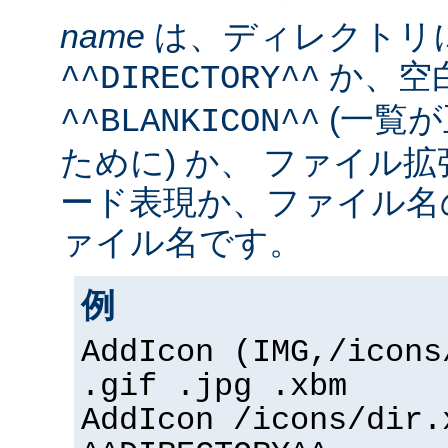
name
は、ディレクトリ
か、空
^^DIRECTORY^^
(一覧
^^BLANKICON^^
ために) か、 ファイル
ード表現か、ファイル名
ァイル名です。
例
AddIcon (IMG,/icons
.gif .jpg .xbm
AddIcon /icons/dir.