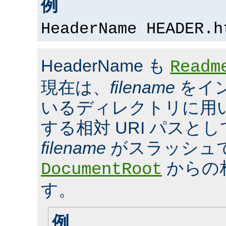
例
HeaderName HEADER.h
HeaderName も
Readm
現在は、
filename
をイ
いるディレクトリに用いら
する相対 URI パスと
filename
がスラッシュ
からの
DocumentRoot
す。
例