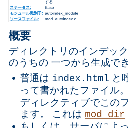
する
ステータス:
Base
モジュール識別子:
autoindex_module
ソースファイル:
mod_autoindex.c
概要
ディレクトリのインデック
のうちの 一つから生成でき
普通は
と
index.html
って書かれたファイル
ディレクティブでこの
ます。 これは
mod_dir
もしくは、サーバによ