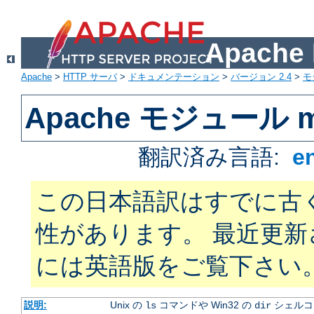
Apach
Apache
>
HTTP サーバ
>
ドキュメンテーション
>
バージョン 2.4
>
モ
Apache モジュール mo
翻訳済み言語:
e
この日本語訳はすでに古
性があります。 最近更
には英語版をご覧下さい
説明:
Unix の
コマンドや Win32 の
シェルコ
ls
dir