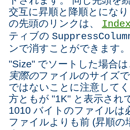
トされます。 同じ先頭を
交互に昇順と降順とになり
の先頭のリンクは、
Inde
ティブの
SuppressColum
ンで消すことができます。
"Size" でソートした場
実際の
ファイルのサイズで
ではないことに注意してくだ
方ともが "1K" と表示さ
1010 バイトのファイルは必
ファイルよりも前 (昇順の