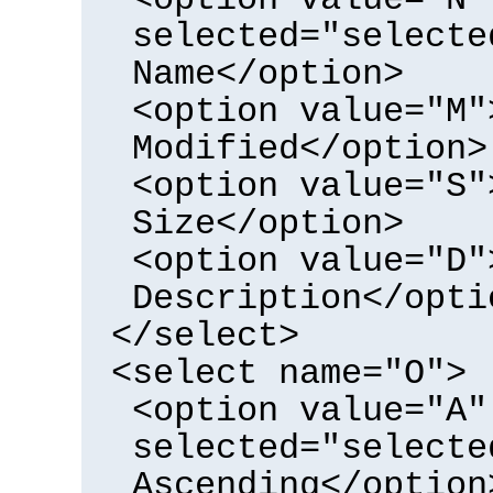
selected="selecte
Name</option>
<option value="M"
Modified</option>
<option value="S"
Size</option>
<option value="D"
Description</opti
</select>
<select name="O">
<option value="A"
selected="selecte
Ascending</option