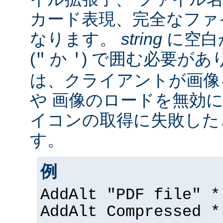
カード表現、完全なファ
なります。
string
に空白
(
か
) で囲む必要があ
"
'
は、クライアントが画像
や 画像のロードを無効に
イコンの取得に失敗した
す。
例
AddAlt "PDF file" *
AddAlt Compressed *