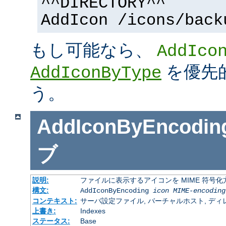
^^DIRECTORY^^
AddIcon /icons/back
もし可能なら、
AddIco
を優先
AddIconByType
う。
AddIconByEncodin
ブ
説明:
ファイルに表示するアイコンを MIME 符号
構文:
AddIconByEncoding
icon
MIME-encoding
コンテキスト:
サーバ設定ファイル, バーチャルホスト, ディレクトリ
上書き:
Indexes
ステータス:
Base