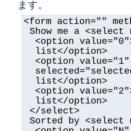
ます。
<form action="" met
Show me a <select 
<option value="0"
list</option>
<option value="1"
selected="selecte
list</option>
<option value="2"
list</option>
</select>
Sorted by <select 
<option value="N"