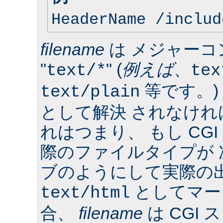
HeaderName /includ
filename
は メジャーコ
"
" (
例えば
、
text/*
tex
等です。)
text/plain
として解決 されなけ
れはつまり、 もし CG
際のファイルタイプが
ブのようにして実際の
としてマー
text/html
合、
filename
は CGI