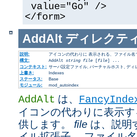
value="Go" />
</form>
AddAlt
ディレクテ
説明:
アイコンの代わりに 表示される、ファイル名
構文:
AddAlt
string
file
[
file
] ...
コンテキスト:
サーバ設定ファイル, バーチャルホスト, ディレクトリ
上書き:
Indexes
ステータス:
Base
モジュール:
mod_autoindex
は、
AddAlt
FancyInde
イコンの代わりに表示す
供します。
file
は、説明
イル拡張子、 ファイル