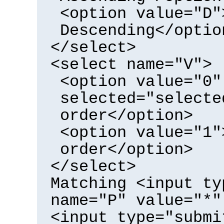
<option value="D"
Descending</optio
</select>
<select name="V">
<option value="0"
selected="selecte
order</option>
<option value="1"
order</option>
</select>
Matching <input ty
name="P" value="*"
<input type="submi