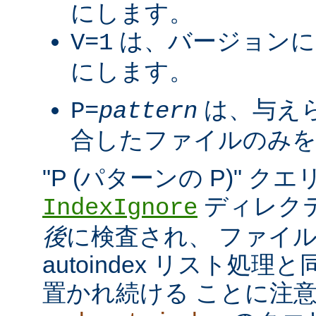
にします。
は、バージョンに
V=1
にします。
は、与え
P=
pattern
合したファイルのみを
"P (パターンの P)" 
ディレク
IndexIgnore
後
に検査され、 ファイ
autoindex リスト処
置かれ続ける ことに注