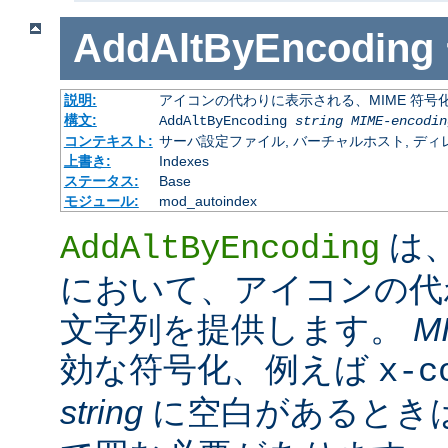
AddAltByEncoding
説明:
アイコンの代わりに表示される、MIME 符号
構文:
AddAltByEncoding
string
MIME-encodin
コンテキスト:
サーバ設定ファイル, バーチャルホスト, ディレクトリ
上書き:
Indexes
ステータス:
Base
モジュール:
mod_autoindex
は
AddAltByEncoding
において、アイコンの代
文字列を提供します。
M
効な符号化、例えば
x-c
string
に空白があるときは